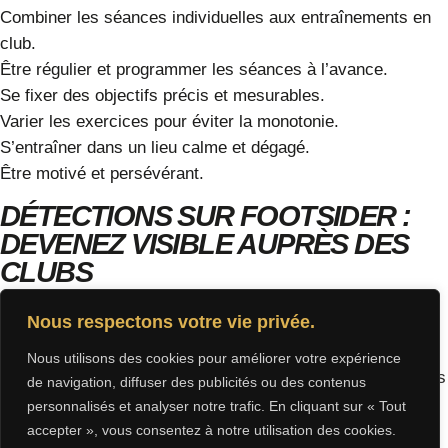
Combiner les séances individuelles aux entraînements en
club.
Être régulier et programmer les séances à l’avance.
Se fixer des objectifs précis et mesurables.
Varier les exercices pour éviter la monotonie.
S’entraîner dans un lieu calme et dégagé.
Être motivé et persévérant.
DÉTECTIONS SUR FOOTSIDER :
DEVENEZ VISIBLE AUPRÈS DES
CLUBS
En complément de vos séances d’entraînement, Footsider
Nous respectons votre vie privée.
vous propose une plateforme innovante pour vous mettre
en relation avec des clubs à la recherche de nouveaux
Nous utilisons des cookies pour améliorer votre expérience
talents. Créez un profil, mettez en avant vos qualités et vos
de navigation, diffuser des publicités ou des contenus
performances, et augmentez vos chances de vous faire
personnalisés et analyser notre trafic. En cliquant sur « Tout
remarquer par des recruteurs.
accepter », vous consentez à notre utilisation des cookies.