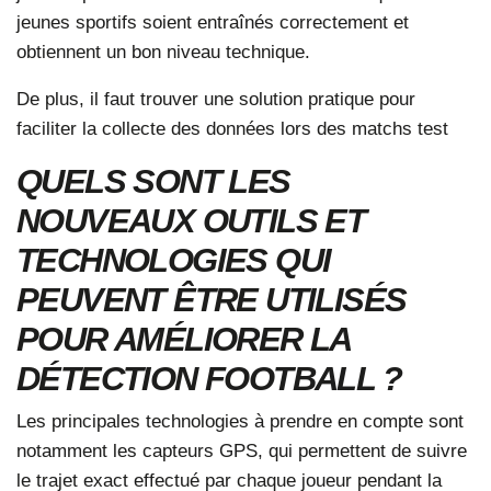
jeunes sportifs soient entraînés correctement et
obtiennent un bon niveau technique.
De plus, il faut trouver une solution pratique pour
faciliter la collecte des données lors des matchs test
QUELS SONT LES
NOUVEAUX OUTILS ET
TECHNOLOGIES QUI
PEUVENT ÊTRE UTILISÉS
POUR AMÉLIORER LA
DÉTECTION FOOTBALL ?
Les principales technologies à prendre en compte sont
notamment les capteurs GPS, qui permettent de suivre
le trajet exact effectué par chaque joueur pendant la