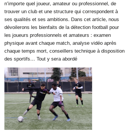
n’importe quel joueur, amateur ou professionnel, de
trouver un club et une structure qui correspondent à
ses qualités et ses ambitions. Dans cet article, nous
dévoilerons les bienfaits de la détection football pour
les joueurs professionnels et amateurs : examen
physique avant chaque match, analyse vidéo après
chaque temps mort, conseillers technique à disposition
des sportifs… Tout y sera abordé