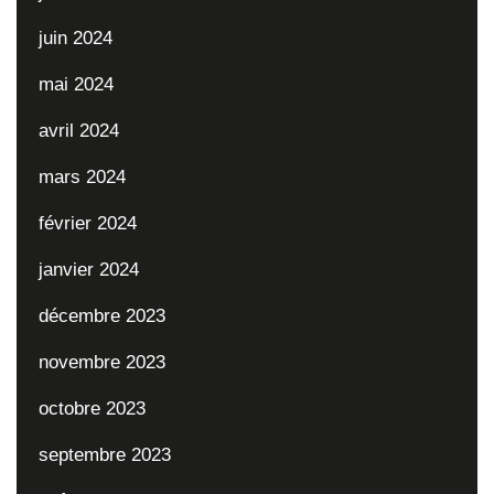
juin 2024
mai 2024
avril 2024
mars 2024
février 2024
janvier 2024
décembre 2023
novembre 2023
octobre 2023
septembre 2023