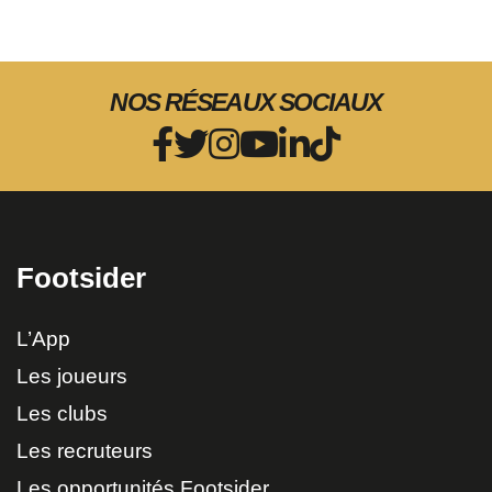
NOS RÉSEAUX SOCIAUX
Footsider
L’App
Les joueurs
Les clubs
Les recruteurs
Les opportunités Footsider