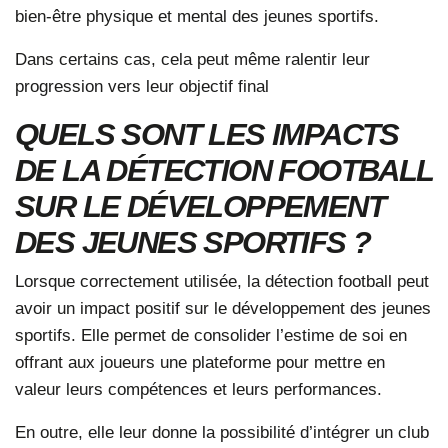
bien-être physique et mental des jeunes sportifs.
Dans certains cas, cela peut même ralentir leur
progression vers leur objectif final
QUELS SONT LES IMPACTS
DE LA DÉTECTION FOOTBALL
SUR LE DÉVELOPPEMENT
DES JEUNES SPORTIFS ?
Lorsque correctement utilisée, la détection football peut
avoir un impact positif sur le développement des jeunes
sportifs. Elle permet de consolider l’estime de soi en
offrant aux joueurs une plateforme pour mettre en
valeur leurs compétences et leurs performances.
En outre, elle leur donne la possibilité d’intégrer un club