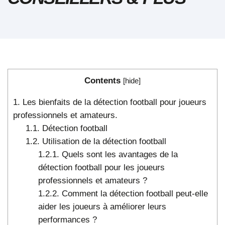
Contents
[
hide
]
1.
Les bienfaits de la détection football pour joueurs
professionnels et amateurs.
1.1.
Détection football
1.2.
Utilisation de la détection football
1.2.1.
Quels sont les avantages de la
détection football pour les joueurs
professionnels et amateurs ?
1.2.2.
Comment la détection football peut-elle
aider les joueurs à améliorer leurs
performances ?