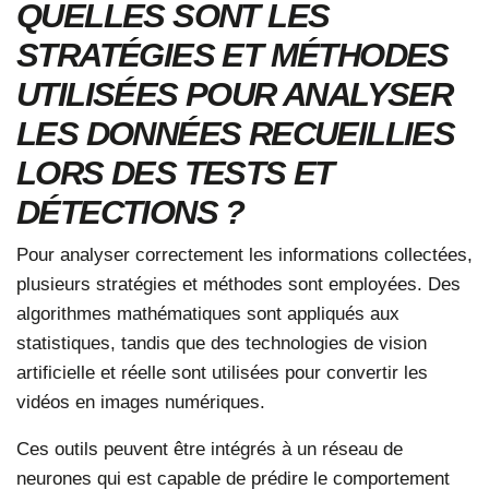
QUELLES SONT LES
STRATÉGIES ET MÉTHODES
UTILISÉES POUR ANALYSER
LES DONNÉES RECUEILLIES
LORS DES TESTS ET
DÉTECTIONS ?
Pour analyser correctement les informations collectées,
plusieurs stratégies et méthodes sont employées. Des
algorithmes mathématiques sont appliqués aux
statistiques, tandis que des technologies de vision
artificielle et réelle sont utilisées pour convertir les
vidéos en images numériques.
Ces outils peuvent être intégrés à un réseau de
neurones qui est capable de prédire le comportement