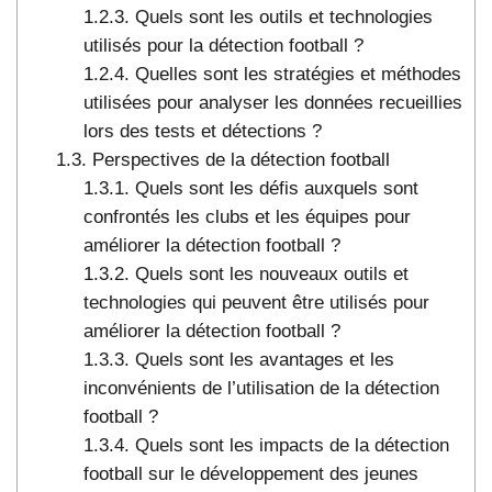
1.2.3.
Quels sont les outils et technologies
utilisés pour la détection football ?
1.2.4.
Quelles sont les stratégies et méthodes
utilisées pour analyser les données recueillies
lors des tests et détections ?
1.3.
Perspectives de la détection football
1.3.1.
Quels sont les défis auxquels sont
confrontés les clubs et les équipes pour
améliorer la détection football ?
1.3.2.
Quels sont les nouveaux outils et
technologies qui peuvent être utilisés pour
améliorer la détection football ?
1.3.3.
Quels sont les avantages et les
inconvénients de l’utilisation de la détection
football ?
1.3.4.
Quels sont les impacts de la détection
football sur le développement des jeunes