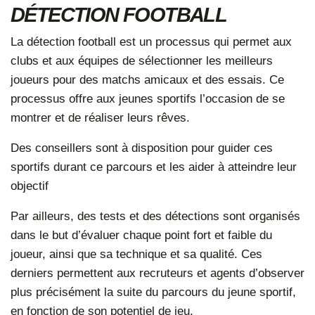
DÉTECTION FOOTBALL
La détection football est un processus qui permet aux
clubs et aux équipes de sélectionner les meilleurs
joueurs pour des matchs amicaux et des essais. Ce
processus offre aux jeunes sportifs l’occasion de se
montrer et de réaliser leurs rêves.
Des conseillers sont à disposition pour guider ces
sportifs durant ce parcours et les aider à atteindre leur
objectif
Par ailleurs, des tests et des détections sont organisés
dans le but d’évaluer chaque point fort et faible du
joueur, ainsi que sa technique et sa qualité. Ces
derniers permettent aux recruteurs et agents d’observer
plus précisément la suite du parcours du jeune sportif,
en fonction de son potentiel de jeu.