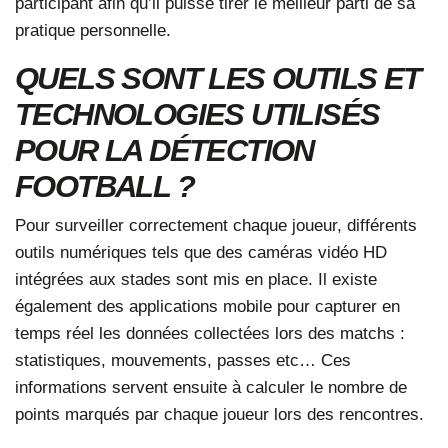
participant afin qu’il puisse tirer le meilleur parti de sa
pratique personnelle.
QUELS SONT LES OUTILS ET
TECHNOLOGIES UTILISÉS
POUR LA DÉTECTION
FOOTBALL ?
Pour surveiller correctement chaque joueur, différents
outils numériques tels que des caméras vidéo HD
intégrées aux stades sont mis en place. Il existe
également des applications mobile pour capturer en
temps réel les données collectées lors des matchs :
statistiques, mouvements, passes etc… Ces
informations servent ensuite à calculer le nombre de
points marqués par chaque joueur lors des rencontres.