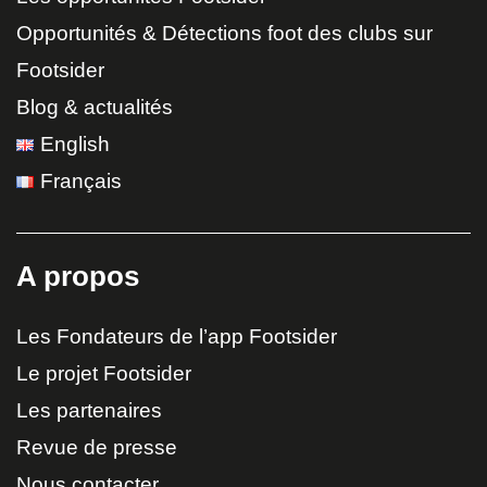
Opportunités & Détections foot des clubs sur
Footsider
Blog & actualités
English
Français
A propos
Les Fondateurs de l’app Footsider
Le projet Footsider
Les partenaires
Revue de presse
Nous contacter