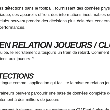
s détections dans le football, fournissant des données physi
iaque
, ces appareils offrent des informations inestimables s
 clubs peuvent prendre des décisions plus éclairées concerna
 performances.
EN RELATION JOUEURS / C
quipe, le recrutement a toujours un train de retard. Commen
ctions aux joueurs ?
ÉTECTIONS
tingue comme l’application qui facilite la mise en relation jo
ntraineurs peuvent parcourir une base de données complète de
tement à des milliers de joueurs
Elle permet à chaque joueur de partager son
CV Foot
à plus de 