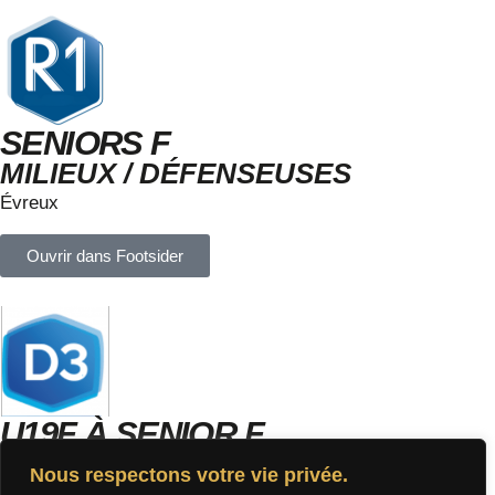
SENIORS F
MILIEUX / DÉFENSEUSES
Évreux
Ouvrir dans Footsider
U19F À SENIOR F
GARDIENNE / DÉFENSEUSE
Nous respectons votre vie privée.
Rouen