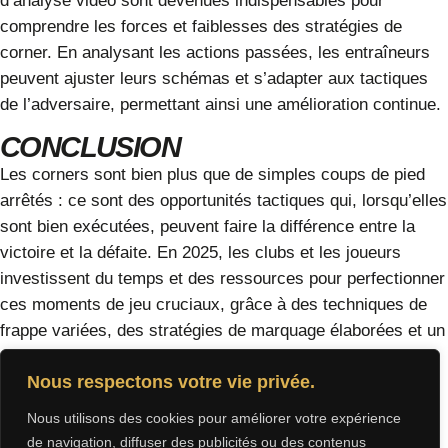
d’analyse vidéo sont devenues indispensables pour
comprendre les forces et faiblesses des stratégies de
corner. En analysant les actions passées, les entraîneurs
peuvent ajuster leurs schémas et s’adapter aux tactiques
de l’adversaire, permettant ainsi une amélioration continue.
CONCLUSION
Les corners sont bien plus que de simples coups de pied
arrêtés : ce sont des opportunités tactiques qui, lorsqu’elles
sont bien exécutées, peuvent faire la différence entre la
victoire et la défaite. En 2025, les clubs et les joueurs
investissent du temps et des ressources pour perfectionner
ces moments de jeu cruciaux, grâce à des techniques de
frappe variées, des stratégies de marquage élaborées et un
entraînement intensif.
Nous respectons votre vie privée.
Que vous soyez un joueur cherchant à améliorer ses
Nous utilisons des cookies pour améliorer votre expérience
compétences sur le terrain ou un entraîneur en quête de
de navigation, diffuser des publicités ou des contenus